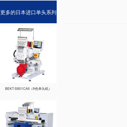
更多的日本进口单头系列
BEKT-S901CAII（9色单头机）